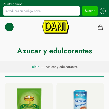
¿Entregamos?
Introduzca su código postal...
Buscar
ltar al
ontenido
Azucar y edulcorantes
Inicio
Azucar y edulcorantes