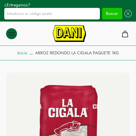
¿Entregamos?
Introduzca su código postal...
Buscar
ltar al
ontenido
Inicio
ARROZ REDONDO LA CIGALA PAQUETE 1KG