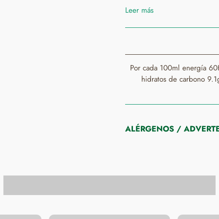
azucre, cacao desgraxado (mí
Leer más
cheiro e vitamina D. ESNE partzialki gaingabetua % 1,2 mg (90%), azukrea, kakao
koipegabea (gutxienez %0,9, 
D bitamina.
Por cada 100ml energía 60K
hidratos de carbono 9.1g
ALÉRGENOS / ADVERTE