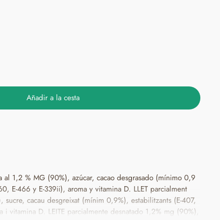
Añadir a la cesta
a al 1,2 % MG (90%), azúcar, cacao desgrasado (mínimo 0,9
466 y E-339ii), aroma y vitamina D. LLET parcialment
 sucre, cacau desgreixat (mínim 0,9%), estabilitzants (E-407,
mente desnatado 1,2% mg (90%),