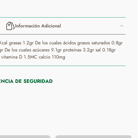
nimo 0,9%), estabilizadores (E-407, E-460, E-466 e E-339ii),
egonkortzaileak (E-407, E-460, E-466 eta E-339ii), usaina eta
Información Adicional
cal grasas 1.2gr De los cuales ácidos grasos saturados 0.8gr
r De los cuales azúcares 9.1gr proteínas 3.2gr sal 0.18gr
vitamina D 1.5MC calcio 110mg
NCIA DE SEGURIDAD