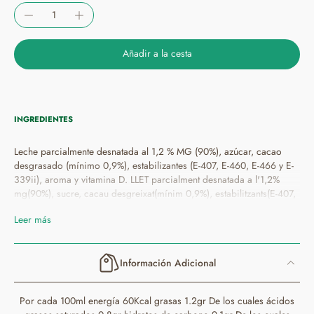
Añadir a la cesta
INGREDIENTES
Leche parcialmente desnatada al 1,2 % MG (90%), azúcar, cacao
desgrasado (mínimo 0,9%), estabilizantes (E-407, E-460, E-466 y E-
339ii), aroma y vitamina D. LLET parcialment desnatada a l'1,2%
mg(90%), sucre, cacau desgreixat(mínim 0,9%), estabilitzants(E-407,
E-460, E-466 i E-339ii), aroma i vitamina D. LEITE parcialmente
Leer más
desnatado 1,2% mg(90%), azucre, cacao desgraxado(mínimo 0,9%),
estabilizadores(E-407, E-460, E-466 e E-339ii), cheiro e vitamina D.
ESNE partzialki gaingabetua % 1,2 mg(% 90), azukrea, kakao
Información Adicional
koipegabea(gutxienez %0,9, egonkortzaileak(E-407, E-460, E-466 eta
E-339ii), usaina eta D bitamina.
Por cada 100ml energía 60Kcal grasas 1.2gr De los cuales ácidos