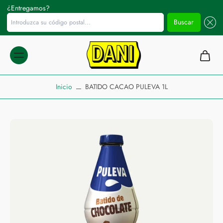
¿Entregamos?
Introduzca su código postal...
Buscar
ltar al
ontenido
Inicio
BATIDO CACAO PULEVA 1L