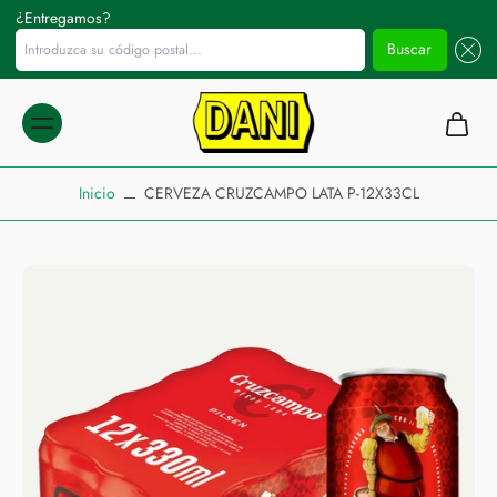
¿Entregamos?
Introduzca su código postal...
Buscar
ltar al
ontenido
Inicio
CERVEZA CRUZCAMPO LATA P-12X33CL