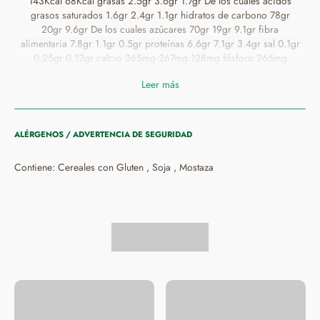
143Kcal 68Kcal grasas 2.5gr 3.6gr 1.7gr De los cuales ácidos
grasos saturados 1.6gr 2.4gr 1.1gr hidratos de carbono 78gr
20gr 9.6gr De los cuales azúcares 70gr 19gr 9.1gr fibra
alimentaria 7.8gr 1.1gr 0.5gr proteínas 6.6gr 7.1gr 3.4gr sal 0.1gr
0.25gr 0.12gr calcio 265mg 267mg 128mg fósforo 265mg
213mg 102mg hierro 15mg 2.2mg 1.1mg
Leer más
ALÉRGENOS / ADVERTENCIA DE SEGURIDAD
Contiene: Cereales con Gluten , Soja , Mostaza