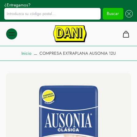
¿Entregamos?
Introduzca su código postal...
Buscar
ltar al
ontenido
Inicio
COMPRESA EXTRAPLANA AUSONIA 12U