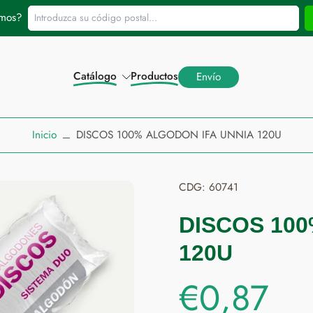
Introduzca su código postal...
amos?
Catálogo
Productos
Envío
Inicio
DISCOS 100% ALGODON IFA UNNIA 120U
CDG: 60741
DISCOS 100
120U
€0,87