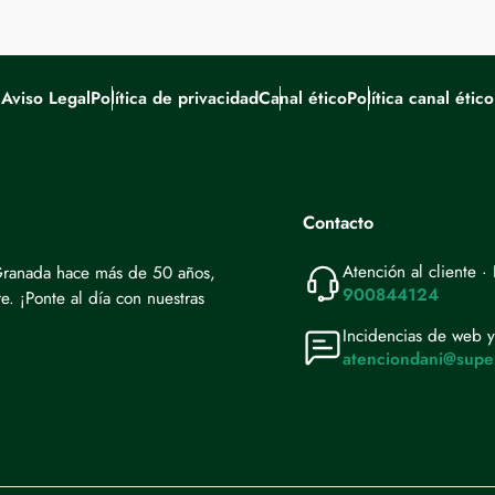
Aviso Legal
Política de privacidad
Canal ético
Política canal ético
Contacto
Atención al cliente 
 Granada hace más de 50 años,
900844124
. ¡Ponte al día con nuestras
Incidencias de web y
atenciondani@supe