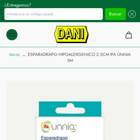
¿Entregamos?
Introduzca su código postal...
Buscar
ltar al
ontenido
Inicio
ESPARADRAPO HIPOALERGENICO 2.5CM IFA UNNIA
5M