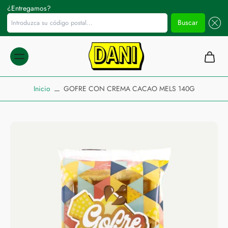
¿Entregamos?
Introduzca su código postal...
Buscar
ltar al
ontenido
Inicio
GOFRE CON CREMA CACAO MELS 140G