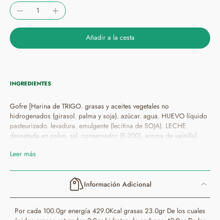
Añadir a la cesta
INGREDIENTES
Gofre [Harina de TRIGO. grasas y aceites vegetales no
hidrogenados (girasol. palma y soja). azúcar. agua. HUEVO líquido
pasteurizado. levadura. emulgente (lecitina de SOJA). LECHE
desnatada en polvo. sal. conservador (E-200). aroma de vainilla].
Crema de cacao [azúcar. aceite vegetal (girasol. soja y colza). cacao
Leer más
desgrasado en polvo. pasta de AVELLANA. emulgente (E-322).
aroma]. Gofre[Farina de BLAT. greixos i olis vegetals no
hidrogenats(girasol. palma i soja). sucre. aigua. OU líquid
Información Adicional
pasteuritzat. llevat. emulgent(lecitina de SOJA). LLET desnatada en
pols. sal. conservador(E-200). aroma de vainilla]. Crema de
cacau[sucre. oli vegetal(girasol. soja i colza). cacau desgreixat en
Por cada 100.0gr energía 429.0Kcal grasas 23.0gr De los cuales
pols. pasta d'AVELLANA. emulgent(E-322). aroma]. Waffle[Fariña de