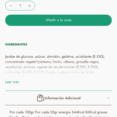
Añadir a la cesta
INGREDIENTES
Jarabe de glucosa, azúcar, almidón, gelatina, acidulante (E-330),
concentrado vegetal (cártamo, limón, rábano, grosella negra,
zanahoria), aromas, agente de recubrimiento (E-901, E-903),
colorantes (E-100, E-133). Puede contener trazas de leche.
Leer más
Información Adicional
Por cada 100gr Por cada 25gr energía 344Kcal 86Kcal grasas