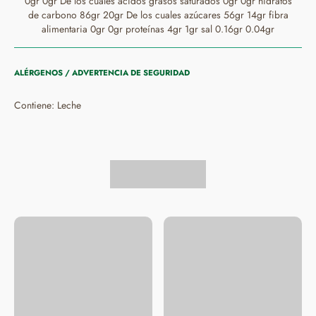
0gr 0gr De los cuales ácidos grasos saturados 0gr 0gr hidratos
de carbono 86gr 20gr De los cuales azúcares 56gr 14gr fibra
alimentaria 0gr 0gr proteínas 4gr 1gr sal 0.16gr 0.04gr
ALÉRGENOS / ADVERTENCIA DE SEGURIDAD
Contiene: Leche