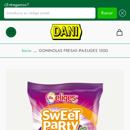
¿Entregamos?
Introduzca su código postal...
Buscar
ltar al
ontenido
Inicio
GOMINOLAS FRESAS IFA-ELIGES 150G