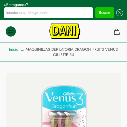
¿Entregamos?
Introduzca su código postal...
Buscar
ltar al
ontenido
Inicio
MAQUINILLAS DEPILATORIA DRAGON FRUITS VENUS
GILLETTE 3U