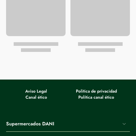
landare-olioak (palma, oleiko handiko ekilore), txokolate txip (%8,6)
[azukrea, kakao-pasta, dextrosa, kakao gurina, emultsionatzailea (soja
lezitina), usaina], Gari-almidoia, gatza, usainak, esne gaingabetua,
gasifikatzen (sodio karbonatoak), emultsionatzailea (soja lezitina),
glukosa ziropa eta fruktosa. Fruitu lehorrak izan ditzake, sesamoa,
mostaza.
Aviso Legal
Política de privacidad
Canal ético
Política canal ético
Supermercados DANI