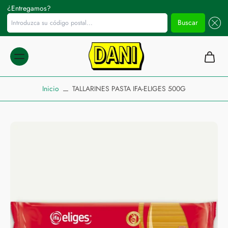
¿Entregamos?
Introduzca su código postal...
Buscar
ltar al
ontenido
Inicio
TALLARINES PASTA IFA-ELIGES 500G