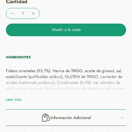
Cantidad
Añadir a la cesta
INGREDIENTES
Fideos orientales (93,7%): Harina de TRIGO, aceite de girasol, sal,
estabilizante (polifosfato sódico), GLUTEN de TRIGO, corrector de
acidez (carbonato potásico). Condimento (6,3%): sal, almidón de
maíz, azúcar, extracto de levadura (extracto de levadura, sal), aroma
natural, especias (curry 0,44%, cúrcuma 0,06%, jengibre), aromas
Leer más
(contiene TRIGO), cebolla deshidratada, aceite de girasol, azúcar
caramelizado. Puede contener APIO, HUEVO, LECHE, MOSTAZA,
SOJA y SÉSAMO.
Información Adicional