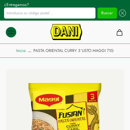
¿Entregamos?
Introduzca su código postal...
Buscar
ltar al
ontenido
Inicio
PASTA ORIENTAL CURRY 3´LISTO MAGGI 71G