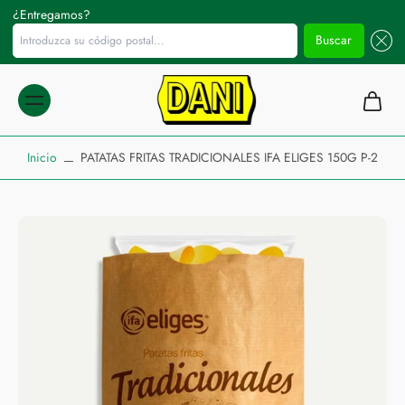
¿Entregamos?
Introduzca su código postal...
Buscar
ltar al
ontenido
Inicio
PATATAS FRITAS TRADICIONALES IFA ELIGES 150G P-2