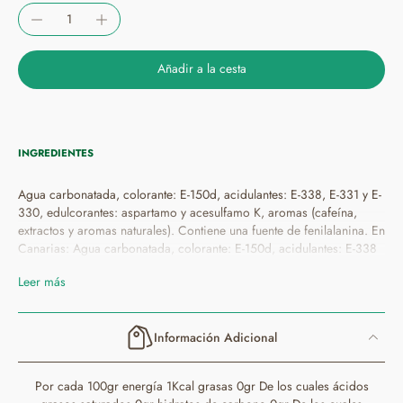
Añadir a la cesta
INGREDIENTES
Agua carbonatada, colorante: E-150d, acidulantes: E-338, E-331 y E-
330, edulcorantes: aspartamo y acesulfamo K, aromas (cafeína,
extractos y aromas naturales). Contiene una fuente de fenilalanina. En
Canarias: Agua carbonatada, colorante: E-150d, acidulantes: E-338
y E-330, edulcorantes: aspartamo y acesulfamo K, aromas (cafeína,
Leer más
extractos y aromas naturales), conservador: E-211. Contiene una
fuente de fenilalanina. Aigua carbonatada, colorant: E-150d,
acidulants: E-338, E-331 i E-330, edulcorants: aspartam i acesulfam
Información Adicional
K, aromes(cafeïna, extractes i aromes naturals). Conté una font de
fenilalanina. A les Canàries: Aigua carbonatada, colorant: E-150d,
acidulants: E-338 i E-330, edulcorants: aspartam i acesulfam K,
Por cada 100gr energía 1Kcal grasas 0gr De los cuales ácidos
aromes(cafeïna, extractes i aromes naturals), conservador: E-211.