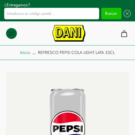
¿Entregamos?
Introduzca su código postal...
Buscar
ltar al
ontenido
Inicio
REFRESCO PEPSI COLA LIGHT LATA 33CL