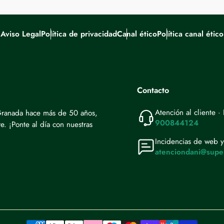
Aviso Legal
Política de privacidad
Canal ético
Política canal ético
Contacto
Atención al cliente 
 Granada hace más de 50 años,
900844124
. ¡Ponte al día con nuestras
Incidencias de web y
atenciondani@supe